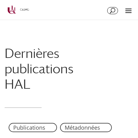
Aller
Aller
au
à
contenu
la
principal
navigation
Dernières
publications
HAL
Publications
Métadonnées