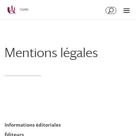
Aller
Aller
au
à
contenu
la
principal
navigation
Mentions légales
Informations éditoriales
Éditeurs