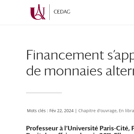
Aller
Aller
au
à
contenu
la
principal
navigation
Financement s’app
de monnaies alter
Fév 22, 2024
|
Chapitre d'ouvrage
,
En libra
Professeur à l’Université Paris-Cité, 