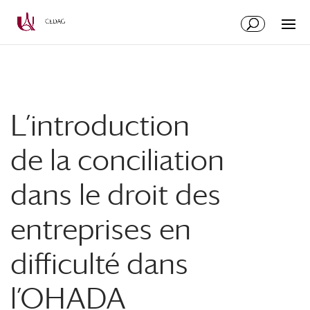
Aller
Aller
au
à
contenu
la
principal
navigation
L’introduction
de la conciliation
dans le droit des
entreprises en
difficulté dans
l’OHADA